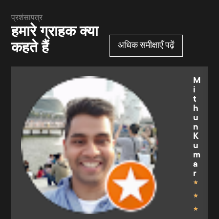
प्रशंसापत्र
हमारे ग्राहक क्या
कहते हैं
अधिक समीक्षाएँ पढ़ें
M
i
t
h
u
n
K
u
m
a
r
★
★
★